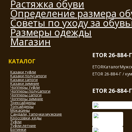
Растяжка обуви
Определение размера об
Советы по уходу за обув
Размеры одежды
Магазин
ETOR 26-884-Г
КАТАЛОГ
ETOR
Каталог
Мужск
Казаки туфли
ETOR 26-884-Г / ку
Казаки полусапоги
Казаки сапоги
Казаки зимние
Чопперы туфли
ETOR 26-884-Г
Чопперы полусапоги
Чопперы сапоги
Чопперы зимние
Трексайдеры
Топсайдеры
Мокасины
Сандали, тапочки мужские
Кроссовки, кеды
Туфли
Туфли летние
Ботинки