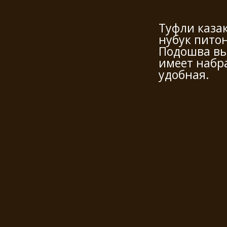
Туфли казак
нубук питон
Подошва вы
имеет набр
удобная.