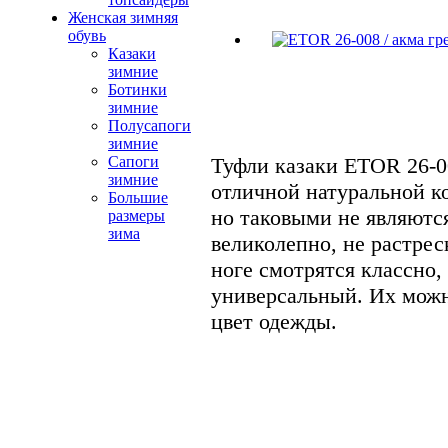
Женская зимняя
обувь
Казаки
зимние
Ботинки
зимние
Полусапоги
зимние
Туфли казаки ETOR 26-0
Сапоги
зимние
отличной натуральной к
Большие
но таковыми не являютс
размеры
зима
великолепно, не растрес
ноге смотрятся классно,
универсальный. Их можн
цвет одежды.