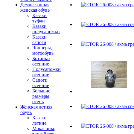
Демисезонная
женская обувь
Казаки
туфли
Казаки
полусапожки
Казаки
сапоги
Чопперы,
мотообувь
Ботинки
осенние
Полусапожки
осенние
Сапоги
осенние
Большие
размеры
осень
Женская летняя
обувь
Казаки
летние
Мокасины,
топсайдеры