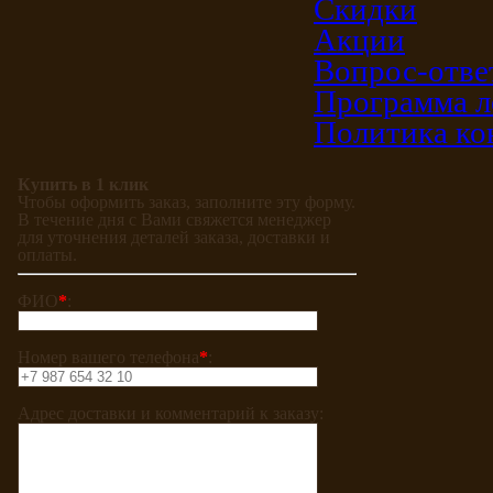
Скидки
Акции
Вопрос-отве
Программа л
Политика ко
Купить в 1 клик
Чтобы оформить заказ, заполните эту форму.
В течение дня с Вами свяжется менеджер
для уточнения деталей заказа, доставки и
оплаты.
ФИО
*
:
Номер вашего телефона
*
:
Адрес доставки и комментарий к заказу: