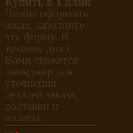
Купить в 1 клик
Чтобы оформить
заказ, заполните
эту форму. В
течение дня с
Вами свяжется
менеджер для
уточнения
деталей заказа,
доставки и
оплаты.