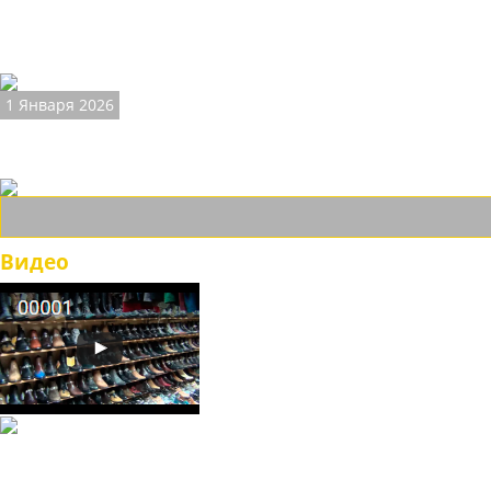
Мужские казаки - неповторимый брутальн
Обувь казаки пользуется большой популярностью у россиян, ка
мало.
1 Января 2026
Магазин обуви ETOR-KAZAKI
Возможность купить обувь ETOR российский потребитель имеет с
Видео
© Интернет-магазин "ETOR ОБУВЬ КАЗАКИ", 2026.
Казак
и
обувь
Каталог