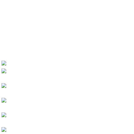
Женская зимняя обувь
Казаки зимние
Ботинки зимние
Полусапоги зимние
Сапоги зимние
Большие размеры зима
ETOR 18-008/чёрн.-чёрн.бакир
ETOR
Каталог
Мужская обувь
Демисезонная мужская обувь
Туфли 
ETOR 18-008/чёрн.-чёрн.бакир