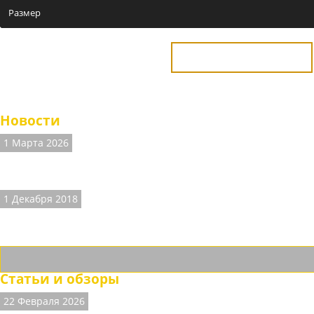
Размер
Купить в 1 клик
Мужские туфли казаки ETOR 18-008/чёрн.-чёрн.бакир из натуральной 
Новости
1 Марта 2026
ВНИМАНИЕ! На сайте есть неточности.
Наличие размеров и цены на часть товаров не соответствуют д
1 Декабря 2018
ДОСТАВКА ТК "СДЕК".
Теперь доставляем товары и ТК "СДЕК" с осмотром товара и при
Статьи и обзоры
22 Февраля 2026