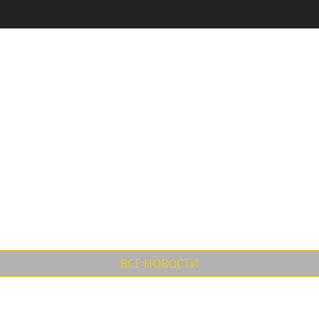
или
кожи отличного качества
ействительности, Ведём работы по уточнени...
меркой до оплаты. Стоимость до...
ВСЕ НОВОСТИ