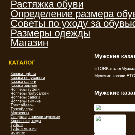
Растяжка обуви
Определение размера обу
Советы по уходу за обувь
Размеры одежды
Магазин
Мужские каза
КАТАЛОГ
ETOR
Каталог
Мужск
Казаки туфли
Мужские казаки ETO
Казаки полусапоги
Казаки сапоги
Казаки зимние
Чопперы туфли
Мужские каза
Чопперы полусапоги
Чопперы сапоги
Чопперы зимние
Трексайдеры
Топсайдеры
Мокасины
Сандали, тапочки мужские
Кроссовки, кеды
Туфли
Туфли летние
Ботинки