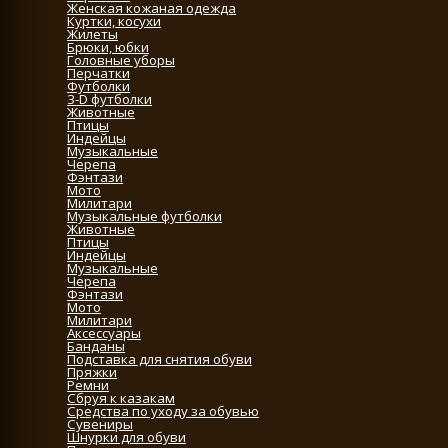
Женская кожаная одежда
Куртки, косухи
Жилеты
Брюки, юбки
Головные уборы
Перчатки
Футболки
3-D футболки
Животные
Птицы
Индейцы
Музыкальные
Черепа
Фэнтази
Мото
Милитари
Музыкальные футболки
Животные
Птицы
Индейцы
Музыкальные
Черепа
Фэнтази
Мото
Милитари
Аксессуары
Банданы
Подставка для снятия обуви
Пряжки
Ремни
Сбруя к казакам
Средства по уходу за обувью
Сувениры
Шнурки для обуви