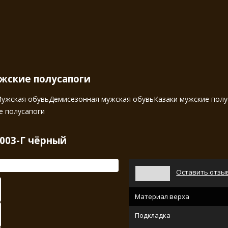
жские полусапоги
ужская обувь
Демисезонная мужская обувь
Казаки мужские полу
е полусапоги
003-Г чёрный
Оставить отзы
Материал верха
Подкладка