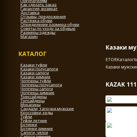
Покупателям
Как сделать заказ
Гарантия, возврат
Доставка
Отзывы, предложения
Растяжка обуви
Определение размера обуви
Советы по уходу за обувью
Размеры одежды
Магазин
Казаки му
КАТАЛОГ
ETOR
Каталог
М
Казаки туфли
Казаки мужски
Казаки полусапоги
Казаки сапоги
Казаки зимние
Чопперы туфли
KAZAK 111
Чопперы полусапоги
Чопперы сапоги
Чопперы зимние
Трексайдеры
Топсайдеры
Мокасины
Сандали, тапочки мужские
Кроссовки, кеды
Туфли
Туфли летние
Ботинки
Ботинки зимние
Сапоги, челси
Сапоги зимние