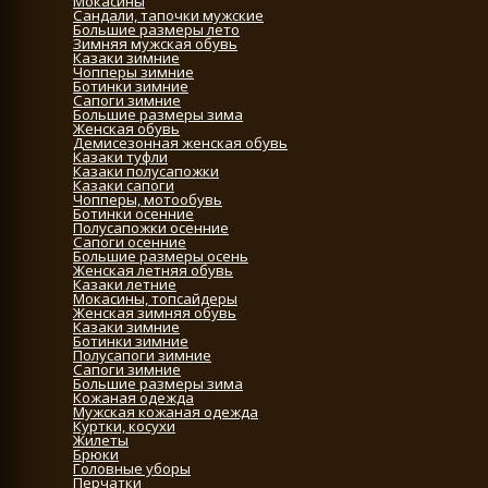
Мокасины
Сандали, тапочки мужские
Большие размеры лето
Зимняя мужская обувь
Казаки зимние
Чопперы зимние
Ботинки зимние
Сапоги зимние
Большие размеры зима
Женская обувь
Демисезонная женская обувь
Казаки туфли
Казаки полусапожки
Казаки сапоги
Чопперы, мотообувь
Ботинки осенние
Полусапожки осенние
Сапоги осенние
Большие размеры осень
Женская летняя обувь
Казаки летние
Мокасины, топсайдеры
Женская зимняя обувь
Казаки зимние
Ботинки зимние
Полусапоги зимние
Сапоги зимние
Большие размеры зима
Кожаная одежда
Мужская кожаная одежда
Куртки, косухи
Жилеты
Брюки
Головные уборы
Перчатки