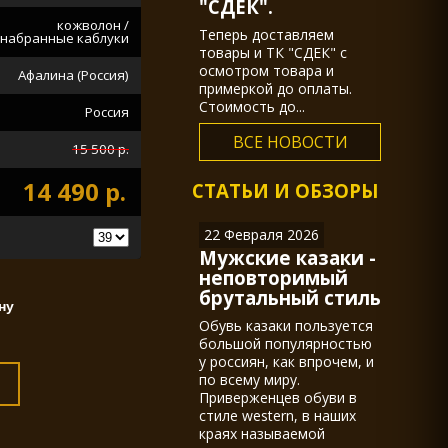
"СДЕК".
кожволон /
Теперь доставляем
набранные каблуки
товары и ТК "СДЕК" с
осмотром товара и
Афалина (Россия)
примеркой до оплаты.
Стоимость до...
Россия
ВСЕ НОВОСТИ
15 500 р.
14 490 р.
СТАТЬИ И ОБЗОРЫ
22 Февраля 2026
Мужские казаки -
неповторимый
брутальный стиль
Обувь казаки пользуется
большой популярностью
у россиян, как впрочем, и
по всему миру.
Приверженцев обуви в
стиле western, в наших
краях называемой