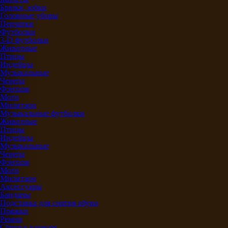
Брюки, юбки
Головные уборы
Перчатки
Футболки
3-D футболки
Животные
Птицы
Индейцы
Музыкальные
Черепа
Фэнтази
Мото
Милитари
Музыкальные футболки
Животные
Птицы
Индейцы
Музыкальные
Черепа
Фэнтази
Мото
Милитари
Аксессуары
Банданы
Подставка для снятия обуви
Пряжки
Ремни
Сбруя к казакам