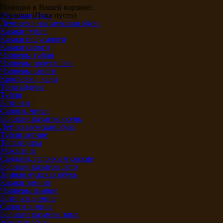
Позиции в Вашей корзине:
Корзина:
Мужская обувь
(Пока пусто)
Демисезонная мужская обувь
Казаки туфли
Казаки полусапоги
Казаки сапоги
Чопперы туфли
Чопперы полусапоги
Чопперы сапоги
Кроссовки, кеды
Трексайдеры
Туфли
Ботинки
Сапоги, челси
Большие размеры осень
Летняя мужская обувь
Туфли летние
Топсайдеры
Мокасины
Сандали, тапочки мужские
Большие размеры лето
Зимняя мужская обувь
Казаки зимние
Чопперы зимние
Ботинки зимние
Сапоги зимние
Большие размеры зима
Женская обувь