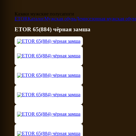
Казаки мужские полусапоги
ETOR
Каталог
Мужская обувь
Демисезонная мужская обув
ETOR 65(884) чёрная замша