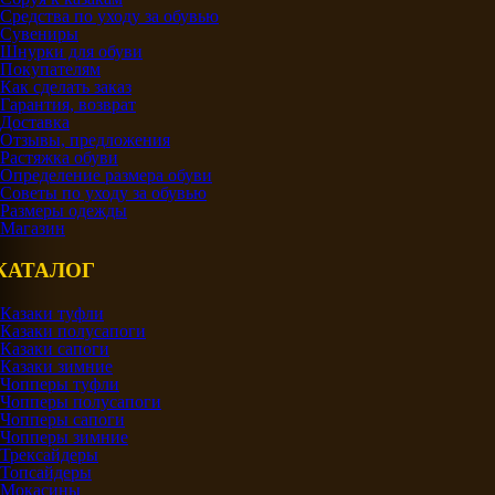
Средства по уходу за обувью
Сувениры
Шнурки для обуви
Покупателям
Как сделать заказ
Гарантия, возврат
Доставка
Отзывы, предложения
Растяжка обуви
Определение размера обуви
Советы по уходу за обувью
Размеры одежды
Магазин
КАТАЛОГ
Казаки туфли
Казаки полусапоги
Казаки сапоги
Казаки зимние
Чопперы туфли
Чопперы полусапоги
Чопперы сапоги
Чопперы зимние
Трексайдеры
Топсайдеры
Мокасины