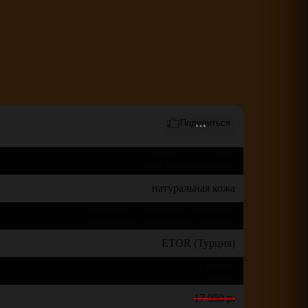
натуральная замша
натуральная кожа
кожволон / набранные каблуки
ETOR (Турция)
Турция
17 950 р.