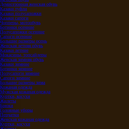
Демисезонная женская обувь
Казаки туфли
Казаки полусапожки
Казаки сапоги
Чопперы, мотообувь
Ботинки осенние
Полусапожки осенние
Сапоги осенние
Большие размеры осень
Женская летняя обувь
Казаки летние
Мокасины, топсайдеры
Женская зимняя обувь
Казаки зимние
Ботинки зимние
Полусапоги зимние
Сапоги зимние
Большие размеры зима
Кожаная одежда
Мужская кожаная одежда
Куртки, косухи
Жилеты
Брюки
Головные уборы
Перчатки
Женская кожаная одежда
Куртки, косухи
Жилеты