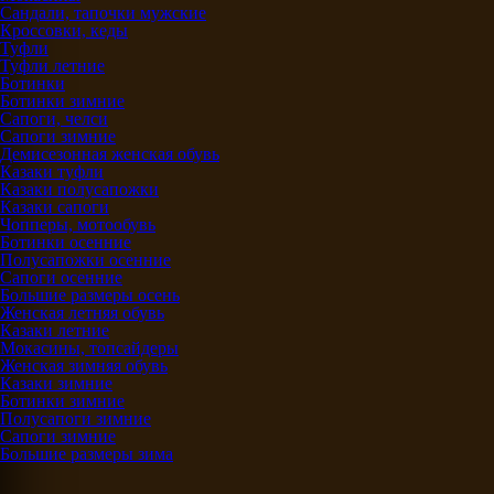
Сандали, тапочки мужские
Кроссовки, кеды
Туфли
Туфли летние
Ботинки
Ботинки зимние
Сапоги, челси
Сапоги зимние
Демисезонная женская обувь
Казаки туфли
Казаки полусапожки
Казаки сапоги
Чопперы, мотообувь
Ботинки осенние
Полусапожки осенние
Сапоги осенние
Большие размеры осень
Женская летняя обувь
Казаки летние
Мокасины, топсайдеры
Женская зимняя обувь
Казаки зимние
Ботинки зимние
Полусапоги зимние
Сапоги зимние
Большие размеры зима