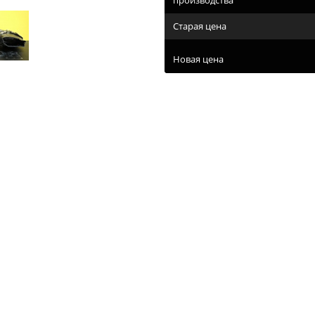
Старая цена
Новая цена
казаки полу-сапоги ETOR