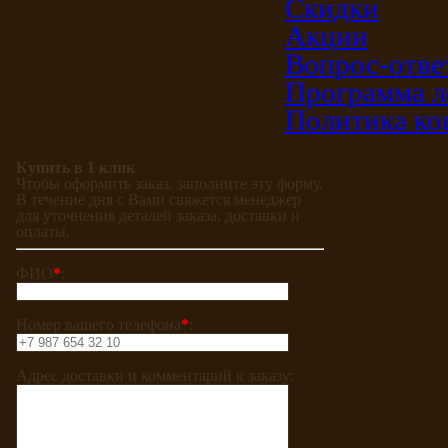
Скидки
Акции
Вопрос-отве
Программа л
Политика ко
Купить в 1 клик
Чтобы оформить заказ, заполните эту форму.
В течение дня с Вами свяжется менеджер
для уточнения деталей заказа, доставки и
оплаты.
ФИО
*
:
Номер вашего телефона
*
:
Адрес доставки и комментарий к заказу: