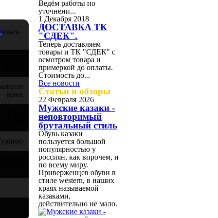
Ведём работы по
уточнени...
1 Декабря 2018
ДОСТАВКА ТК
в
"СДЕК".
Теперь доставляем
товары и ТК "СДЕК" с
ральная
осмотром товара и
замша
примеркой до оплаты.
Стоимость до...
Все новости
ральная
Статьи и обзоры
кожа
22 Февраля 2026
Мужские казаки -
ТЭП
неповторимый
тойкий
брутальный стиль
Обувь казаки
урция)
пользуется большой
популярностью у
россиян, как впрочем, и
Турция
по всему миру.
Приверженцев обуви в
стиле western, в наших
краях называемой
казаками,
действительно не мало.