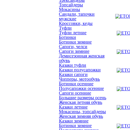
Трексайдеры
ETOR 2
Топсайдеры
Мокасины
Сандали, тапочки
мужские
Кроссовки, кеды
Туфли
Туфли летние
Ботинки
Ботинки зимние
Сапоги, челси
Сапоги зимние
Демисезонная женская
обувь
Казаки туфли
Казаки полусапожки
Казаки сапоги
Чопперы, мотообувь
Ботинки осенние
Полусапожки осенние
Сапоги осенние
Большие размеры осень
Женская летняя обувь
Казаки летние
Мокасины, топсайдеры
Женская зимняя обувь
Казаки зимние
Ботинки зимние