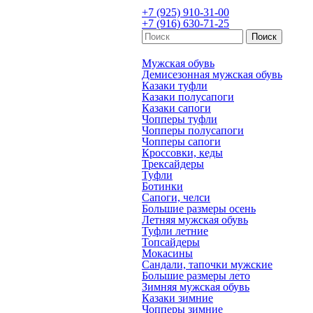
+7 (925) 910-31-00
+7 (916) 630-71-25
Мужская обувь
Демисезонная мужская обувь
Казаки туфли
Казаки полусапоги
Казаки сапоги
Чопперы туфли
Чопперы полусапоги
Чопперы сапоги
Кроссовки, кеды
Трексайдеры
Туфли
Ботинки
Сапоги, челси
Большие размеры осень
Летняя мужская обувь
Туфли летние
Топсайдеры
Мокасины
Сандали, тапочки мужские
Большие размеры лето
Зимняя мужская обувь
Казаки зимние
Чопперы зимние