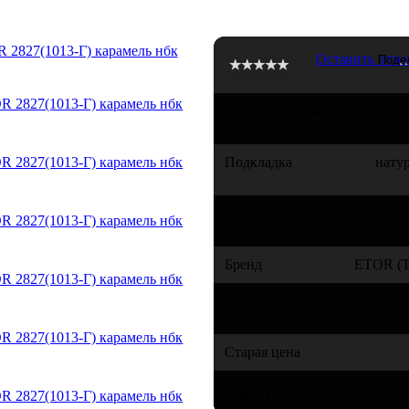
827(1013-Г) карамель нбк
Оставить отзы
Материал верха
нату
Подкладка
нату
Подошва
износос
Бренд
ETOR (Т
Страна
производства
Старая цена
Новая цена