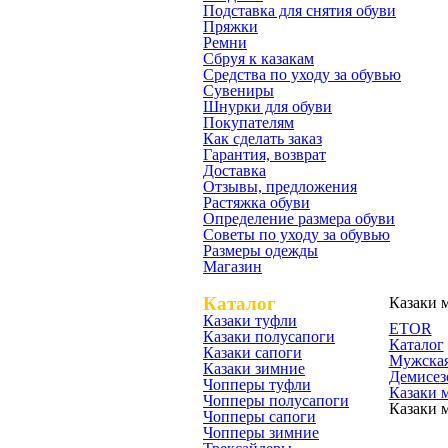
Подставка для снятия обуви
Пряжки
Ремни
Сбруя к казакам
Средства по уходу за обувью
Сувениры
Шнурки для обуви
Покупателям
Как сделать заказ
Гарантия, возврат
Доставка
Отзывы, предложения
Растяжка обуви
Определение размера обуви
Советы по уходу за обувью
Размеры одежды
Магазин
Каталог
Казаки 
Казаки туфли
ETOR
Казаки полусапоги
Каталог
Казаки сапоги
Мужская
Казаки зимние
Демисез
Чопперы туфли
Казаки 
Чопперы полусапоги
Казаки 
Чопперы сапоги
Чопперы зимние