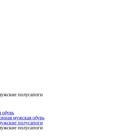
мужские полусапоги
 обувь
онная мужская обувь
мужские полусапоги
мужские полусапоги