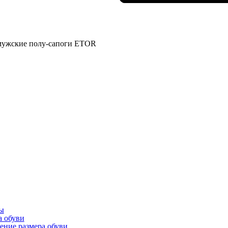
мужские полу-сапоги ETOR
ы
а обуви
ение размера обуви