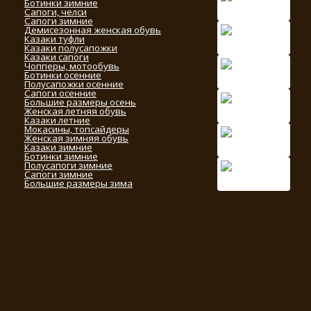
Ботинки зимние
Сапоги, челси
Сапоги зимние
Демисезонная женская обувь
Казаки туфли
Казаки полусапожки
Казаки сапоги
Чопперы, мотообувь
Ботинки осенние
Полусапожки осенние
Сапоги осенние
Большие размеры осень
Женская летняя обувь
Казаки летние
Мокасины, топсайдеры
Женская зимняя обувь
Казаки зимние
Ботинки зимние
Полусапоги зимние
Сапоги зимние
Большие размеры зима