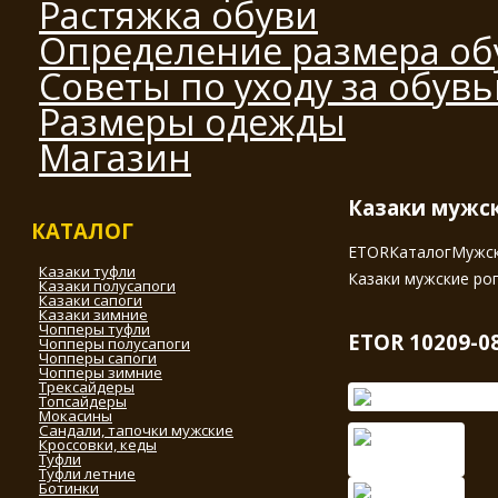
Растяжка обуви
Определение размера об
Советы по уходу за обув
Размеры одежды
Магазин
Казаки мужс
КАТАЛОГ
ETOR
Каталог
Мужск
Казаки туфли
Казаки мужские ро
Казаки полусапоги
Казаки сапоги
Казаки зимние
Чопперы туфли
ETOR 10209-0
Чопперы полусапоги
Чопперы сапоги
Чопперы зимние
Трексайдеры
Топсайдеры
Мокасины
Сандали, тапочки мужские
Кроссовки, кеды
Туфли
Туфли летние
Ботинки