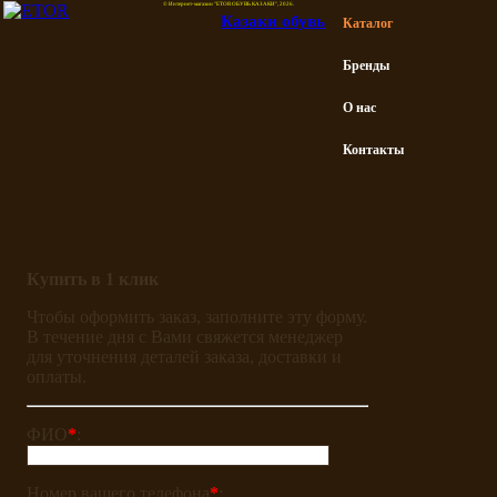
© Интернет-магазин "ETOR ОБУВЬ КАЗАКИ", 2026.
Казак
и
обувь
Каталог
Бренды
О нас
Контакты
Купить в 1 клик
Чтобы оформить заказ, заполните эту форму.
В течение дня с Вами свяжется менеджер
для уточнения деталей заказа, доставки и
оплаты.
ФИО
*
:
Номер вашего телефона
*
: