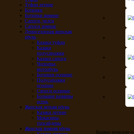
Туфли летние
Ботинки
Ботинки зимние
Сапоги, челси
Сапоги зимние
Демисезонная женская
обувь
Казаки туфли
Казаки
полусапожки
Казаки сапоги
Чопперы,
мотообувь
Ботинки осенние
Полусапожки
осенние
Сапоги осенние
Большие размеры
осень
Женская летняя обувь
Казаки летние
Мокасины,
топсайдеры
Женская зимняя обувь
Казаки мужские по
Казаки зимние