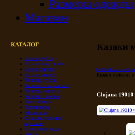
Размеры одежды
Магазин
КАТАЛОГ
Казаки 
Казаки туфли
Казаки полусапоги
Казаки сапоги
ETOR
Каталог
Муж
Казаки зимние
Казаки мужские п
Чопперы туфли
Чопперы полусапоги
Чопперы сапоги
Clujana 19010
Чопперы зимние
Трексайдеры
Топсайдеры
Мокасины
Сандали, тапочки
мужские
Кроссовки, кеды
Туфли