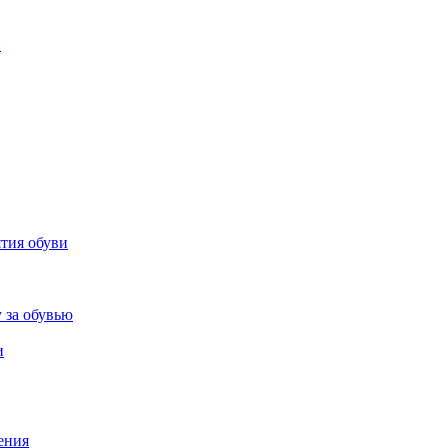
и
ятия обуви
 за обувью
и
ения