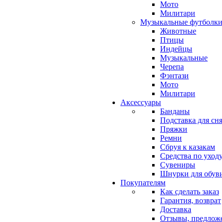
Мото
Милитари
Музыкальные футболк
Животные
Птицы
Индейцы
Музыкальные
Черепа
Фэнтази
Мото
Милитари
Аксессуары
Банданы
Подставка для сн
Пряжки
Ремни
Сбруя к казакам
Средства по уходу
Сувениры
Шнурки для обув
Покупателям
Как сделать заказ
Гарантия, возврат
Доставка
Отзывы, предлож