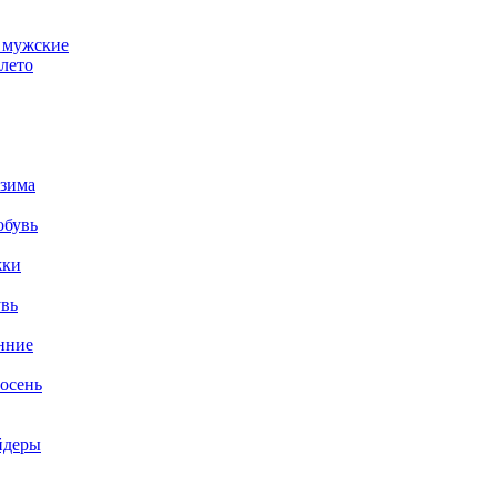
 мужские
лето
 зима
обувь
жки
увь
нние
осень
йдеры