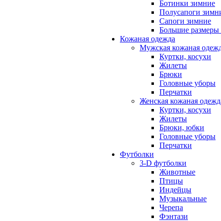
Ботинки зимние
Полусапоги зимн
Сапоги зимние
Большие размеры
Кожаная одежда
Мужская кожаная одеж
Куртки, косухи
Жилеты
Брюки
Головные уборы
Перчатки
Женская кожаная одежд
Куртки, косухи
Жилеты
Брюки, юбки
Головные уборы
Перчатки
Футболки
3-D футболки
Животные
Птицы
Индейцы
Музыкальные
Черепа
Фэнтази