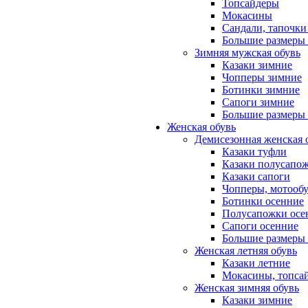
Топсайдеры
Мокасины
Сандали, тапочки
Большие размеры 
Зимняя мужская обувь
Казаки зимние
Чопперы зимние
Ботинки зимние
Сапоги зимние
Большие размеры
Женская обувь
Демисезонная женская 
Казаки туфли
Казаки полусапо
Казаки сапоги
Чопперы, мотооб
Ботинки осенние
Полусапожки осе
Сапоги осенние
Большие размеры 
Женская летняя обувь
Казаки летние
Мокасины, топса
Женская зимняя обувь
Казаки зимние