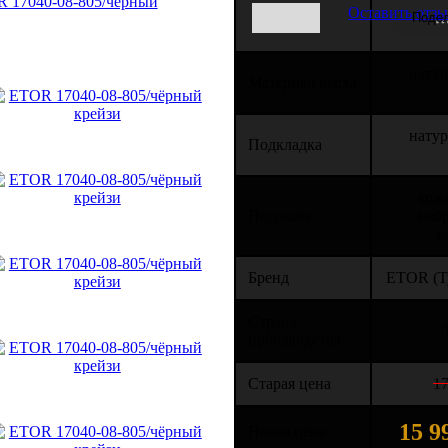
Оставить отз
натур
Материал верха
натур
Подкладка
кожв
Подошва
наб
к
Бренд
ETOR (Т
Страна
производства
Старая цена
17
15 9
Новая цена