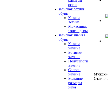
размеры
осень
Женская летняя
обувь
Казаки
летние
Мокасины,
топсайдеры
Женская зимняя
обувь
Казаки
зимние
Ботинки
зимние
Полусапоги
зимние
Сапоги
Мужские
зимние
Отлично
Большие
размеры
зима