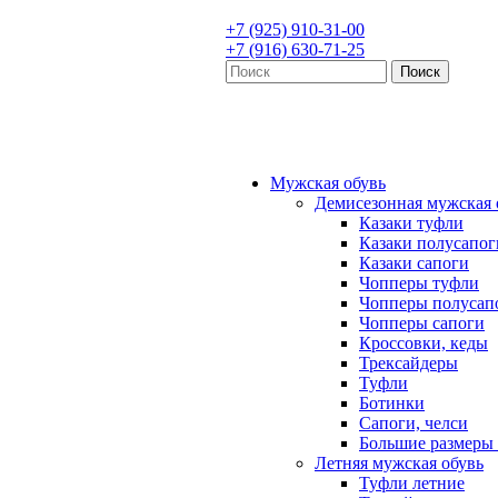
+7 (925) 910-31-00
+7 (916) 630-71-25
Мужская обувь
Демисезонная мужская 
Казаки туфли
Казаки полусапог
Казаки сапоги
Чопперы туфли
Чопперы полусап
Чопперы сапоги
Кроссовки, кеды
Трексайдеры
Туфли
Ботинки
Сапоги, челси
Большие размеры 
Летняя мужская обувь
Туфли летние