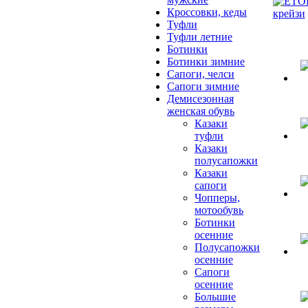
Кроссовки, кеды
Туфли
Туфли летние
Ботинки
Ботинки зимние
Сапоги, челси
Сапоги зимние
Демисезонная
женская обувь
Казаки
туфли
Казаки
полусапожки
Казаки
сапоги
Чопперы,
мотообувь
Ботинки
осенние
Полусапожки
осенние
Сапоги
осенние
Большие