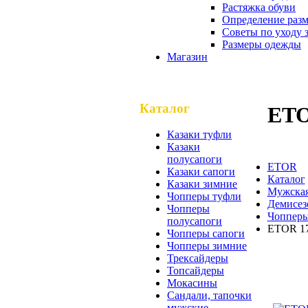
Растяжка обуви
Определение разм
Советы по уходу 
Размеры одежды
Магазин
Каталог
ETO
Казаки туфли
Казаки
полусапоги
ETOR
Казаки сапоги
Каталог
Казаки зимние
Мужская
Чопперы туфли
Демисез
Чопперы
Чопперы
полусапоги
ETOR 17
Чопперы сапоги
Чопперы зимние
Трексайдеры
Топсайдеры
ETOR 
Мокасины
Сандали, тапочки
мужские