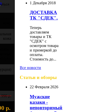
1 Декабря 2018
ыв
ДОСТАВКА
ТК "СДЕК".
альная
кожа
Теперь
доставляем
альная
товары и ТК
кожа
"СДЕК" с
осмотром товара
олон /
и примеркой до
ранные
оплаты.
аблуки
Стоимость до...
Все новости
урция)
Статьи и обзоры
Турция
22 Февраля 2026
 990 р.
Мужские
казаки -
90 р.
неповторимый