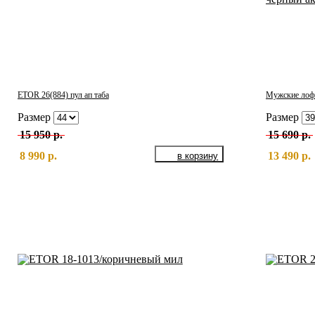
ETOR 26(884) пул ап таба
Мужские лоф
Размер
Размер
15 950 р.
15 690 р.
8 990 р.
13 490 р.