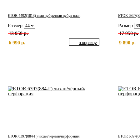
ETOR 4492(1013) ягли нубук/ягли нубук ялан
ETOR 6397(88
Размер
Размер
13 950 р.
17 950 р.
6 990 р.
9 890 р.
ETOR 6397(884-Г) чихан/чёрный/перфорация
ETOR 6397(88