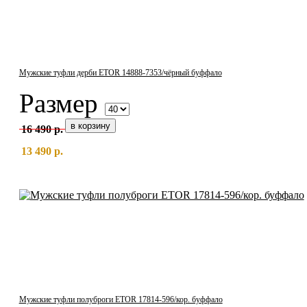
Мужские туфли дерби ETOR 14888-7353/чёрный буффало
Размер
16 490 р.
13 490 р.
Мужские туфли полуброги ETOR 17814-596/кор. буффало