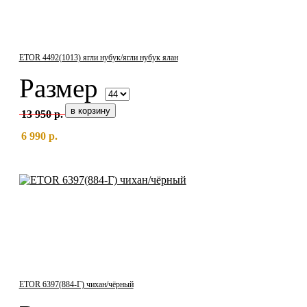
ETOR 4492(1013) ягли нубук/ягли нубук ялан
Размер
13 950 р.
6 990 р.
ETOR 6397(884-Г) чихан/чёрный